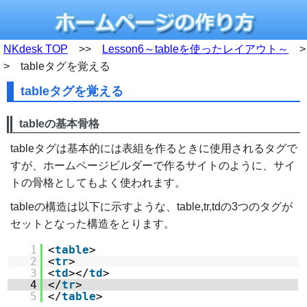
NKdesk TOP
>>
Lesson6～tableを使ったレイアウト～
>
> tableタグを覚える
tableタグを覚える
tableの基本骨格
tableタグは基本的には表組を作るときに使用されるタグで
すが、ホームページビルダーで作るサイトのように、サイ
トの骨格としてもよく使われます。
tableの構造は以下に示すような、table,tr,tdの3つのタグが
セットとなった構造をとります。
1
<
table
>
2
<
tr
>
3
<
td
></
td
>
4
</
tr
>
5
</
table
>