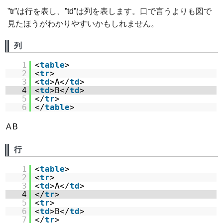
”tr”は行を表し、”td”は列を表します。口で言うよりも図で
見たほうがわかりやすいかもしれません。
列
1
<
table
>
2
<
tr
>
3
<
td
>A</
td
>
4
<
td
>B</
td
>
5
</
tr
>
6
</
table
>
A
B
行
1
<
table
>
2
<
tr
>
3
<
td
>A</
td
>
4
</
tr
>
5
<
tr
>
6
<
td
>B</
td
>
7
</
tr
>