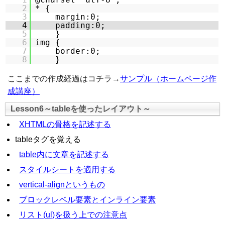
2
* {
3
margin:0;
4
padding:0;
5
}
6
img {
7
border:0;
8
}
ここまでの作成経過はコチラ→
サンプル（ホームページ作
成講座）
Lesson6～tableを使ったレイアウト～
XHTMLの骨格を記述する
tableタグを覚える
table内に文章を記述する
スタイルシートを適用する
vertical-alignというもの
ブロックレベル要素とインライン要素
リスト(ul)を扱う上での注意点