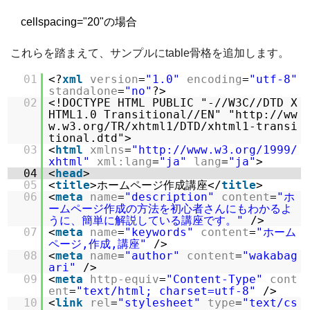
cellspacing="20"の場合
これらを踏まえて、サンプルにtable骨格を追加します。
01
<?
xml
version
=
"1.0"
encoding
=
"utf-8"
standalone
=
"no"
?>
02
<!DOCTYPE HTML PUBLIC "-//W3C//DTD X
HTML1.0 Transitional//EN" "http://ww
w.w3.org/TR/xhtml1/DTD/xhtml1-transi
tional.dtd">
03
<
html
xmlns
=
"http://www.w3.org/1999/
xhtml"
xml:lang
=
"ja"
lang
=
"ja"
>
04
<
head
>
05
<
title
>ホームページ作成講座</
title
>
06
<
meta
name
=
"description"
content
=
"ホ
ームページ作成の方法を初心者さんにもわかるよ
うに、簡単に解説している講座です。"
/>
07
<
meta
name
=
"keywords"
content
=
"ホーム
ページ,作成,講座"
/>
08
<
meta
name
=
"author"
content
=
"wakabag
ari"
/>
09
<
meta
http-equiv
=
"Content-Type"
cont
ent
=
"text/html; charset=utf-8"
/>
10
<
link
rel
=
"stylesheet"
type
=
"text/cs