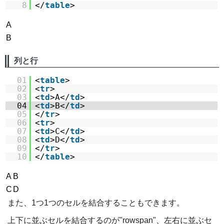
8
</
table
>
A
B
列と行
01
<
table
>
02
<
tr
>
03
<
td
>A</
td
>
04
<
td
>B</
td
>
05
</
tr
>
06
<
tr
>
07
<
td
>C</
td
>
08
<
td
>D</
td
>
09
</
tr
>
10
</
table
>
A
B
C
D
また、1つ1つのセルを結合することもできます。
上下に並ぶセルを結合するのが"rowspan"、左右に並ぶセ