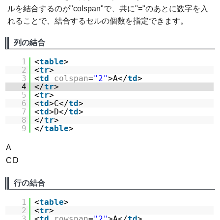
ルを結合するのが"colspan"で、共に"="のあとに数字を入
れることで、結合するセルの個数を指定できます。
列の結合
1
<
table
>
2
<
tr
>
3
<
td
colspan
=
"2"
>A</
td
>
4
</
tr
>
5
<
tr
>
6
<
td
>C</
td
>
7
<
td
>D</
td
>
8
</
tr
>
9
</
table
>
A
C
D
行の結合
1
<
table
>
2
<
tr
>
3
<
td
rowspan
=
"2"
>A</
td
>