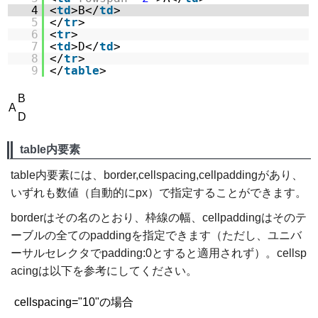
4
<
td
>B</
td
>
5
</
tr
>
6
<
tr
>
7
<
td
>D</
td
>
8
</
tr
>
9
</
table
>
B
A
D
table内要素
table内要素には、border,cellspacing,cellpaddingがあり、
いずれも数値（自動的にpx）で指定することができます。
borderはその名のとおり、枠線の幅、cellpaddingはそのテ
ーブルの全てのpaddingを指定できます（ただし、ユニバ
ーサルセレクタでpadding:0とすると適用されず）。cellsp
acingは以下を参考にしてください。
cellspacing="10"の場合