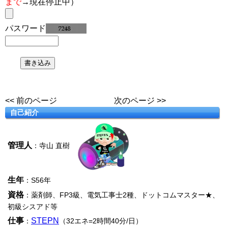
まで
→現在停止中）
パスワード
<< 前のページ
次のページ >>
自己紹介
管理人
：寺山 直樹
生年
：S56年
資格
：薬剤師、FP3級、電気工事士2種、ドットコムマスター★、
初級シスアド等
仕事
STEPN
：
（32エネ=2時間40分/日）