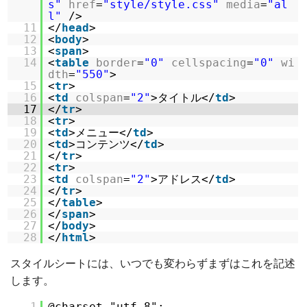
s"
href
=
"style/style.css"
media
=
"al
l"
/>
11
</
head
>
12
<
body
>
13
<
span
>
14
<
table
border
=
"0"
cellspacing
=
"0"
wi
dth
=
"550"
>
15
<
tr
>
16
<
td
colspan
=
"2"
>タイトル</
td
>
17
</
tr
>
18
<
tr
>
19
<
td
>メニュー</
td
>
20
<
td
>コンテンツ</
td
>
21
</
tr
>
22
<
tr
>
23
<
td
colspan
=
"2"
>アドレス</
td
>
24
</
tr
>
25
</
table
>
26
</
span
>
27
</
body
>
28
</
html
>
スタイルシートには、いつでも変わらずまずはこれを記述
します。
1
@charset "utf-8";