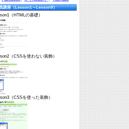
践講座（Lesson1～Lesson9）
sson1（HTMLの基礎）
sson2（CSSを使わない装飾）
sson3（CSSを使った装飾）