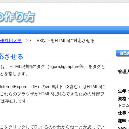
作成用メモ
>> IE8以下をHTML5に対応させる
自己
対応させる
TML5独自のタグ（figure,figcapture等）をタグと
管理
とを指します。
netExporer（IE）のver8以下（8含む）はHTML5に
生年
これらのブラウザがHTML5に対応できるための外部フ
資格
が実は存在します。
トコ
仕事
趣味
こをクリックしてDLするのかわからねーとか思ってい
SNS