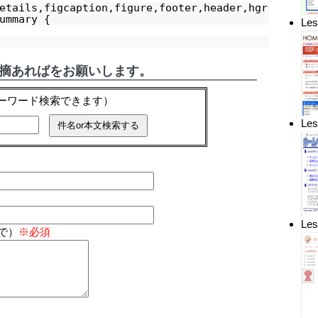
etails,figcaption,figure,footer,header,hgr
ummary {
L
指摘あればをお願いします。
キーワード検索できます）
L
Le
で）
※必須