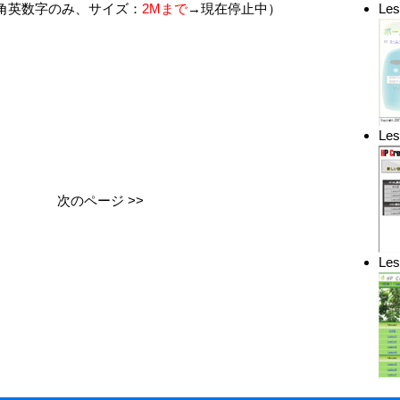
角英数字のみ、サイズ：
2Mまで
→現在停止中）
Le
Le
次のページ >>
L