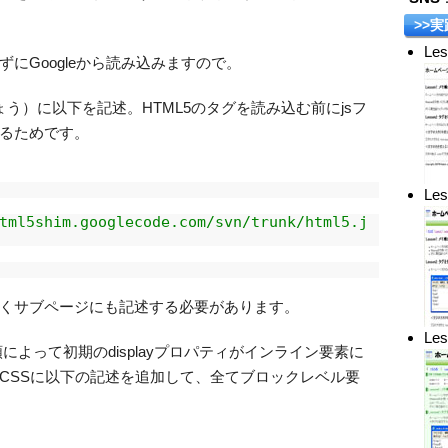
>>実
Le
にGoogleから読み込みますので。
でしょう）に以下を記述。HTML5のタグを読み込む前にjsフ
るためです。
Le
tml5shim.googlecode.com/svn/trunk/html5.j
くサブページにも記述する必要があります。
Le
によって初期のdisplayプロパティがインライン要素に
CSSに以下の記述を追加して、全てブロックレベル要