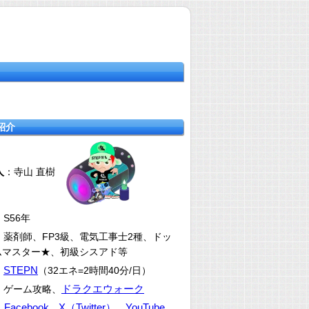
紹介
人
：寺山 直樹
：S56年
：薬剤師、FP3級、電気工事士2種、ドッ
ムマスター★、初級シスアド等
STEPN
：
（32エネ=2時間40分/日）
ドラクエウォーク
：ゲーム攻略、
Facebook
X（Twitter）
YouTube
：
、
、