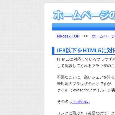
NKdesk TOP
>>
ホームページ
IE8以下をHTML5に
HTML5に対応しているブラウザとは、H
して認識してくれるブラウザのこ
不運なことに、高いシェアを誇るInter
未対応のブラウザのわけですが、
ァイル（javascriptファイル）
その名も
html5shiv
。
リンクに飛ぶと（英語なので）ど