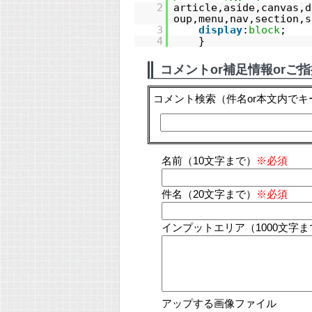
2
article,aside,canvas,d
oup,menu,nav,section,s
3
display
:
block
;
4
}
コメントor補足情報orご
コメント検索
（件名or本文内で
名前（10文字まで）
※必須
件名（20文字まで）
※必須
インプットエリア（1000文字ま
アップする画像ファイル