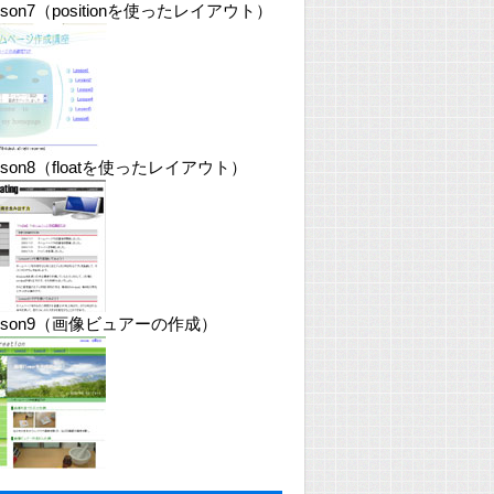
sson7（positionを使ったレイアウト）
sson8（floatを使ったレイアウト）
esson9（画像ビュアーの作成）