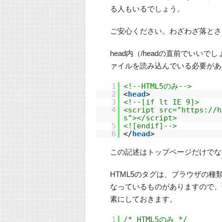
る人もいるでしょう。
ご安心ください。わざわざ落とさず
head内（/headの直前でいい
ァイルを読み込んでいる必要があ
1
<!--HTML5のみ-->
2
<
head
>
3
<!--[if lt IE 9]>
4
<script src="https://h
s"></script>
5
<![endif]-->
6
</
head
>
この記述はトップページだけでな
HTML5のタグは、ブラウザの種類
なっているものがありますので、
素にしておきます。
1
/* HTML5のみ */