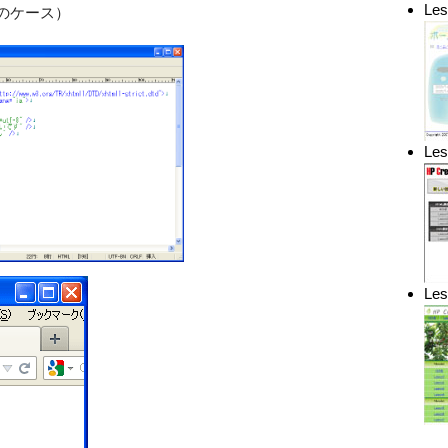
Le
0のケース）
Le
L