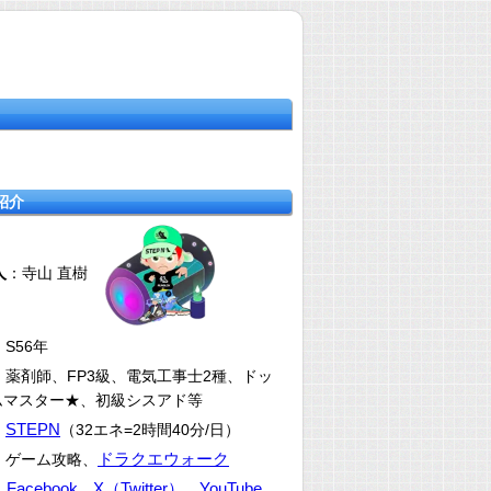
紹介
人
：寺山 直樹
：S56年
：薬剤師、FP3級、電気工事士2種、ドッ
ムマスター★、初級シスアド等
STEPN
：
（32エネ=2時間40分/日）
ドラクエウォーク
：ゲーム攻略、
Facebook
X（Twitter）
YouTube
：
、
、