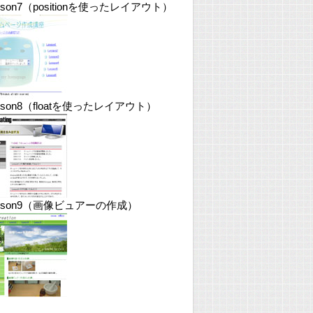
sson7（positionを使ったレイアウト）
sson8（floatを使ったレイアウト）
esson9（画像ビュアーの作成）