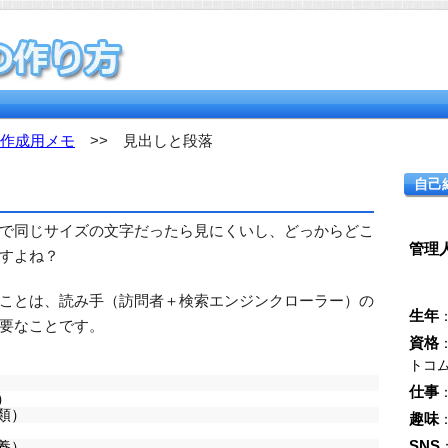
作成用メモ
>> 見出しと段落
自己
で同じサイズの文字だったら見にくいし、どっからどこ
管理
すよね？
ことは、読み手（訪問者＋検索エンジンクローラー）の
生年
要なことです。
資格
トコ
仕事
）
類）
趣味
SNS
養）