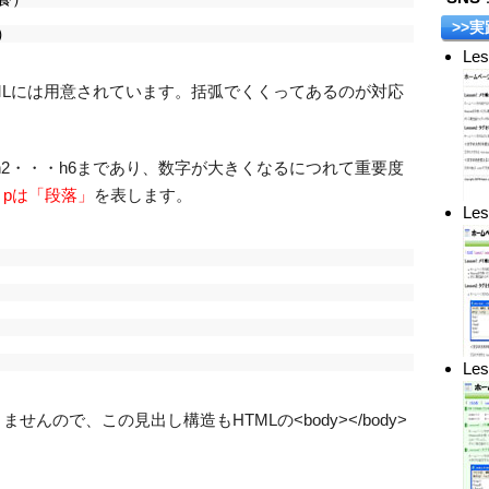
>>実
）
Le
MLには用意されています。括弧でくくってあるのが対応
h2・・・h6まであり、数字が大きくなるにつれて重要度
pは「段落」
を表します。
Le
Le
りませんので、この見出し構造もHTMLの
<body></body>