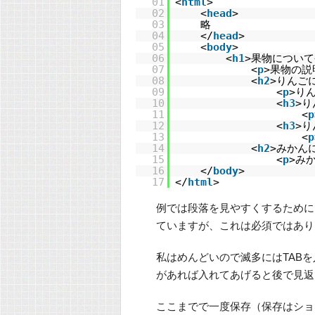
01
<
html
>
02
<
head
>
03
略
04
</
head
>
05
<
body
>
06
<
h1
>果物について
07
<
p
>果物の説
08
<
h2
>りんご
09
<
p
>り
10
<
h3
>り
11
<
p
12
<
h3
>り
13
<
p
14
<
h2
>みかん
15
<
p
>み
16
</
body
>
17
</
html
>
例では段落を見やすくするために
ていますが、これは必須ではあり
私はめんどいので滅多にはTAB
があれば入れてあげると後で見返
ここまでで一度保存（保存はショー