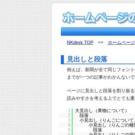
NKdesk TOP
>>
ホームページ
見出しと段落
例えば、新聞が全て同じフォント
までが一つの記事かわかんないで
ページに見出しと段落を割り振る
読みやすさを考える上でとても重
1
大見出し（果物について）
2
段落
3
小見出し（りんごについて
4
小見出し（りんごの種
5
段落
6
小見出し（りんごの栄