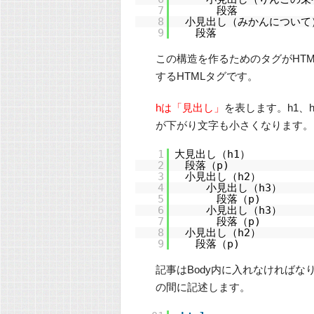
7
段落
8
小見出し（みかんについて
9
段落
この構造を作るためのタグがHT
するHTMLタグです。
hは「見出し」
を表します。h1、
が下がり文字も小さくなります。
1
大見出し（h1）
2
段落（p)
3
小見出し（h2）
4
小見出し（h3）
5
段落（p)
6
小見出し（h3）
7
段落（p)
8
小見出し（h2）
9
段落（p)
記事はBody内に入れなければな
の間に記述します。