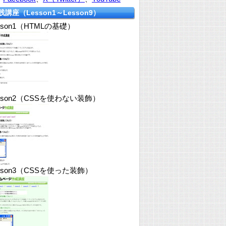
践講座（Lesson1～Lesson9）
sson1（HTMLの基礎）
sson2（CSSを使わない装飾）
sson3（CSSを使った装飾）