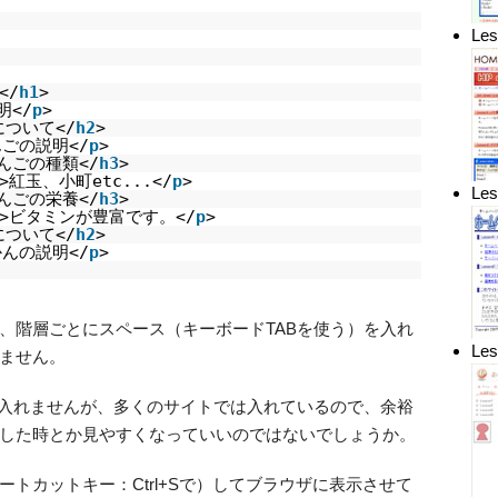
L
</
h1
>
明</
p
>
について</
h2
>
んごの説明</
p
>
んごの種類</
h3
>
>紅玉、小町etc...</
p
>
L
んごの栄養</
h3
>
>ビタミンが豊富です。</
p
>
について</
h2
>
かんの説明</
p
>
、階層ごとにスペース（キーボードTABを使う）を入れ
Le
ません。
を入れませんが、多くのサイトでは入れているので、余裕
した時とか見やすくなっていいのではないでしょうか。
トカットキー：Ctrl+Sで）してブラウザに表示させて